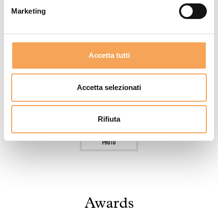
Specchio full size
Marketing
Asciugacapelli
Cabina Armadio
Cassaforte
Accetta tutti
Smart TV 55’
Telefono
Accetta selezionati
Rifiuta
Photo
Awards