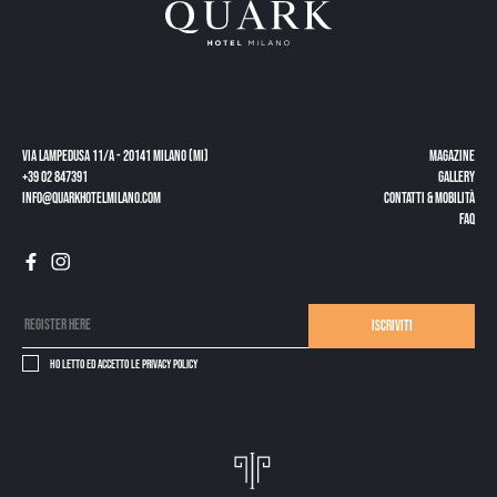
Via Lampedusa 11/a - 20141 Milano (MI)
Magazine
+39 02 847391
Gallery
info@quarkhotelmilano.com
CONTATTI & MOBILITÀ
FAQ
Iscriviti
Ho letto ed accetto le
privacy policy