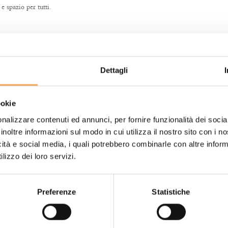
e spazio per tutti.
Dettagli
ookie
nalizzare contenuti ed annunci, per fornire funzionalità dei socia
inoltre informazioni sul modo in cui utilizza il nostro sito con i 
icità e social media, i quali potrebbero combinarle con altre inform
66 mq
lizzo dei loro servizi.
Max 4 adulti (o 2 adu
bambini) + 1 bambin
3 ambienti separati
Preferenze
Statistiche
Letto King size 200
Divano letto 215x19
Letto singolo 120x2