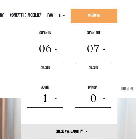
RY
CONTATTI & MOBILITÀ
FAQ
IT
Prenota
Check-In
Check-Out
Agosto
Agosto
Adulti
Bambini
indietro
1
0
check availability