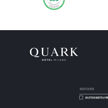
Ho letto ed accetto le
pr