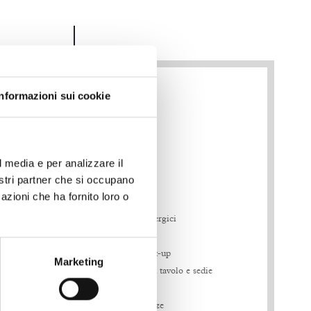
Informazioni sui cookie
Caratteristiche & Dotazioni
l media e per analizzare il
nostri partner che si occupano
azioni che ha fornito loro o
Wifi veloce
lti e 2
Materassi anallergici
o + infant
Mini Bar
Coffee & tea set-up
Marketing
x200
Zona living con tavolo e sedie
0
Vanity Kit
00
Specchio full size