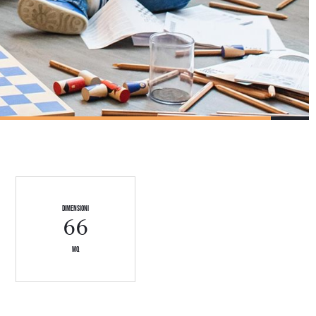
dimensioni
66
mq