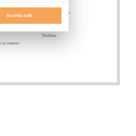
ampia doccia
Asciugacapelli
Cabina Armadio
Accetta tutti
Cassaforte
regolazione
Smart TV 55’
Telefono
 in camera