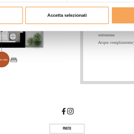
2 sale da bagno con 
walk-in
Accetta selezionati
Ampio balcone
Aria condizionata a 
autonoma
Acqua complimentary
Photo