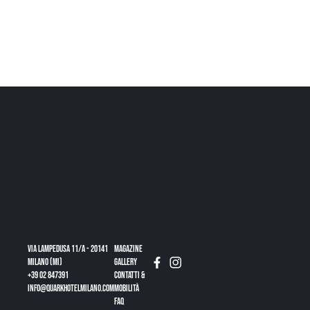
Via Lampedusa 11/a - 20141
Magazine
Milano (MI)
Gallery
+39 02 847391
CONTATTI &
info@quarkhotelmilano.com
MOBILITÀ
FAQ